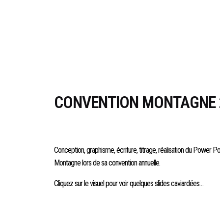
CONVENTION MONTAGNE 
120 SLIDES POWER POINT
Conception, graphisme, écriture, titrage, réalisation du Power Poin
Montagne lors de sa convention annuelle.
Cliquez sur le visuel pour voir quelques slides caviardées…