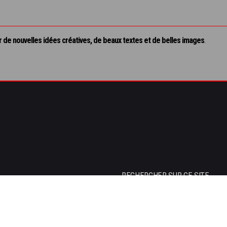
 de nouvelles idées créatives, de beaux textes et de belles images
.
RECHERCHER SUR CE SITE
S
e
a