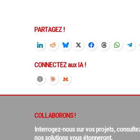
PARTAGEZ !
CONNECTEZ aux IA !
COLLABORONS !
Interrogez-nous sur vos projets, consult
nos solutions vous étonneront.