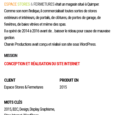
ESPACE
STORES
&
FERMETURES
était un magasin situé à Quimper.
Comme son nom l’indique, il commercialisait toutes sortes de stores
extérieurs et intérieurs, de portails, de clôtures, de portes de garage, de
fenêtres, de baies vitrées et même des spas.
Il a opéré de 2014 à 2016 avant de… baisser le rideau pour cause de mauvaise
gestion.
Charvin Productions avait conçu et réalisé son site sous WordPress.
MISSION
CONCEPTION ET RÉALISATION DU SITE INTERNET
CLIENT
PRODUIT EN
Espace Stores & Fermetures
2015
MOTS CLÉS
2015
,
B2C
,
Design
,
Display
,
Graphisme
,